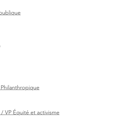
publique
e
 Philanthropique
 / VP Équité et activisme