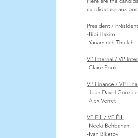
Here are the candida
candidat.e.s aux post
President / Présiden
-Bibi Hakim 
-Yanaminah Thullah
VP Internal / VP Inte
-Claire Pook
VP Finance / VP Fin
-Juan David Gonzale
-Alex Verret
VP EIL / VP ÉIL
-Neeki Behbahani
-Ivan Biketov