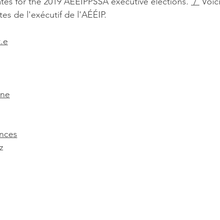
tes for the 2019 AÉÉIPPSSA executive elections. 
 / 
 Voici
es de l'exécutif de l'AÉÉIP.
t.e
rne
ances
z