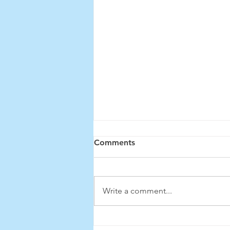
Résultats de l'Élection
Comments
Générale 2024 // 2024
General Election Results
Les résultats des élections
générales de l'AÉÉIP 2024 ont été
Write a comment...
déterminés ! Voici les membres
exécutifs de l'AÉÉIP
nouvellement élu.e.s...