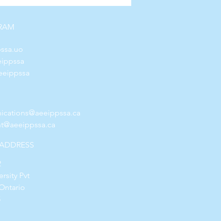
RAM
ssa.uo
eippssa
eippssa
cations@aeeippssa.ca
nt@aeeippssa.ca
 ADDRESS
2
rsity Pvt
Ontario
5