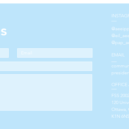
INSTAG
s
@aeeipp
@eil_ae
@pap_ae
EMAIL
communi
preside
OFFICE
FSS 200
120 Unive
Ottawa, 
K1N 6N